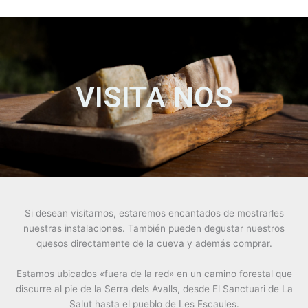
VISITA NOS
Si desean visitarnos, estaremos encantados de mostrarles
nuestras instalaciones. También pueden degustar nuestros
quesos directamente de la cueva y además comprar.
Estamos ubicados «fuera de la red» en un camino forestal que
discurre al pie de la Serra dels Avalls, desde El Sanctuari de La
Salut hasta el pueblo de Les Escaules.