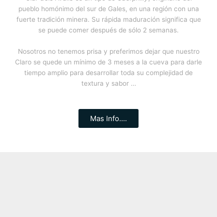
pueblo homónimo del sur de Gales, en una región con una
fuerte tradición minera. Su rápida maduración significa que
se puede comer después de sólo 2 semanas.
Nosotros no tenemos prisa y preferimos dejar que nuestro
Claro se quede un mínimo de 3 meses a la cueva para darle
tiempo amplio para desarrollar toda su complejidad de
textura y sabor …
Mas Info....