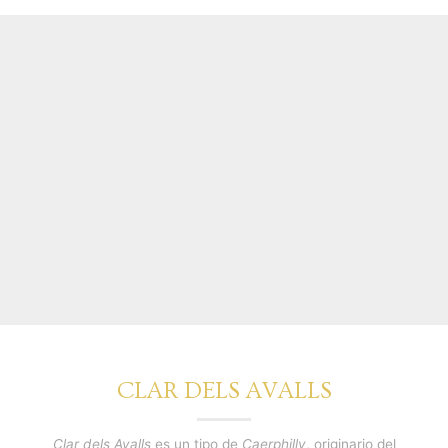
CLAR DELS AVALLS
Clar dels Avalls
es un tipo de
Caerphilly
, originario del