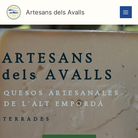
Ir
al
Artesans dels Avalls
contenido
ARTESANS
dels
AVALLS
QUESOS ARTESANALES
DE L'ALT EMPORDÀ
TERRADES