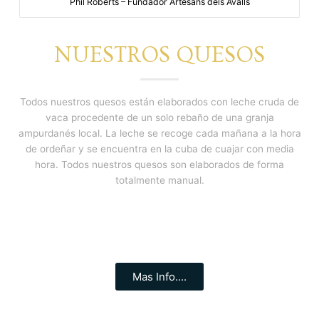
Phil Roberts – Fundador Artesans dels Avalls
NUESTROS QUESOS
Todos nuestros quesos están elaborados con leche cruda de
vaca procedente de un solo rebaño de una granja
ampurdanés local. La leche se recoge cada mañana a la hora
de ordeñar y se encuentra en la cuba de cuajar con media
hora. Todos nuestros quesos son elaborados de forma
totalmente manual.
Mas Info....