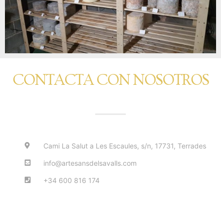
CONTACTA CON NOSOTROS
Cami La Salut a Les Escaules, s/n, 17731, Terrades
info@artesansdelsavalls.com
+34 600 816 174